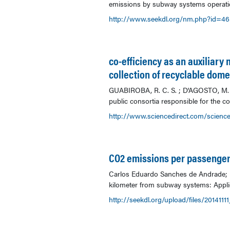
emissions by subway systems operation:
http://www.seekdl.org/nm.php?id=4
co-efficiency as an auxiliary 
collection of recyclable dom
GUABIROBA, R. C. S. ; D'AGOSTO, M. A. ;
public consortia responsible for the co
http://www.sciencedirect.com/scienc
CO2 emissions per passenger-
Carlos Eduardo Sanches de Andrade; M
kilometer from subway systems: Applica
http://seekdl.org/upload/files/201411