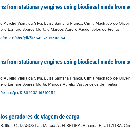
ns from stationary engines using biodiesel made from so
 Aurélio Vieira da Silva, Luíza Santana Franca, Cíntia Machado de Olivei
élio Lamare Soares Murta e Marcos Aurelio Vasconcelos de Freitas
e/article/abs/pii/S1364032116310954
ns from stationary engines using biodiesel made from so
 Aurélio Vieira da Silva, Luíza Santana Franca, Cíntia Machado de Olivei
élio Lamare Soares Murta, Marcos Aurelio Vasconcelos de Freitas
/article/pii/S1364032116310954
los geradores de viagem de carga
 Ilton C., D’AGOSTO , Márcio A., FERREIRA, Amanda F., OLIVEIRA, Cí