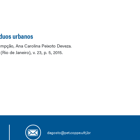
íduos urbanos
umpção, Ana Carolina Peixoto Deveza.
o de Janeiro), v. 23, p. 5, 2015.
dagosto@pet.coppe.ufrj.br