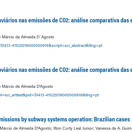
oviários nas emissões de CO2: análise comparativa das
e Márcio de Almeida D´Agosto
d=S1413-41522019000500919&script=sci_abstract&tlng=pt
oviários nas emissões de CO2: análise comparativa das
 Márcio de Almeida D’Agosto
ript=sci_arttext&pid=S1413-41522019000500919&tlng=pt
missions by subway systems operation: Brazilian cases
árcio de Almeida D’Agosto; Ilton Curty Leal Junior; Vanessa de A. Guim