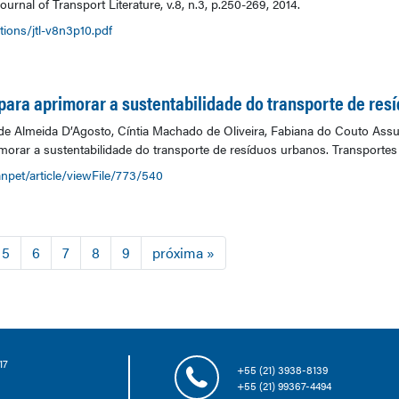
rnal of Transport Literature, v.8, n.3, p.250-269, 2014.
tions/jtl-v8n3p10.pdf
para aprimorar a sustentabilidade do transporte de res
 de Almeida D’Agosto, Cíntia Machado de Oliveira, Fabiana do Couto Ass
orar a sustentabilidade do transporte de resíduos urbanos. Transportes (Ri
anpet/article/viewFile/773/540
5
6
7
8
9
próxima »
17
+55 (21) 3938-8139
+55 (21) 99367-4494