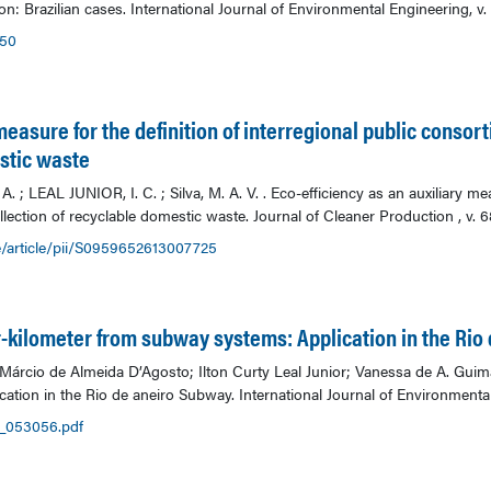
 Brazilian cases. International Journal of Environmental Engineering, v. 2
650
measure for the definition of interregional public consort
estic waste
 LEAL JUNIOR, I. C. ; Silva, M. A. V. . Eco-efficiency as an auxiliary meas
llection of recyclable domestic waste. Journal of Cleaner Production , v. 6
e/article/pii/S0959652613007725
kilometer from subway systems: Application in the Rio
árcio de Almeida D’Agosto; Ilton Curty Leal Junior; Vanessa de A. Gui
tion in the Rio de aneiro Subway. International Journal of Environmental E
11_053056.pdf