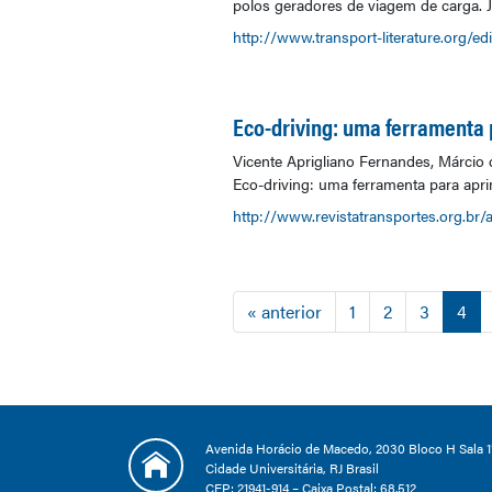
polos geradores de viagem de carga. Jou
http://www.transport-literature.org/edi
Eco-driving: uma ferramenta 
Vicente Aprigliano Fernandes, Márcio
Eco-driving: uma ferramenta para aprim
http://www.revistatransportes.org.br/
« anterior
1
2
3
4
Avenida Horácio de Macedo, 2030 Bloco H Sala 1
Cidade Universitária, RJ Brasil
CEP: 21941-914 – Caixa Postal: 68.512