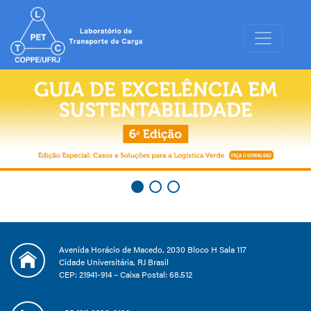
Avenida Horácio de Macedo, 2030 Bloco H Sala 117
Cidade Universitária, RJ Brasil
CEP: 21941-914 – Caixa Postal: 68.512