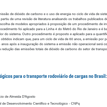
emissão de dióxido de carbono e o uso de energia no ciclo de vida de sist
artiu de uma revisão de literatura analisando os trabalhos publicados de
escolha de modelos apropriados à proposição de um procedimento de inve
rocedimento foi aplicado para a Linha 4 do Metrô do Rio de Janeiro e é 
or do sistema. Outro procedimento é proposto e aplicado para a quantif
 obtidos indicam que, para um ciclo de vida de 60 anos, a emissão por p
 anos após a inauguração do sistema a emissão não operacional será c
 a redução das emissões totais de dióxido de carbono do setor de transpo
gicos para o transporte rodoviário de cargas no Brasil:
cio de Almeida D’Agosto
 de Desenvolvimento Científico e Tecnológico - CNPq