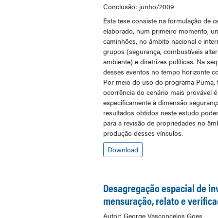
Conclusão: junho/2009
Esta tese consiste na formulação de ce
elaborado, num primeiro momento, um di
caminhões, no âmbito nacional e inter
grupos (segurança, combustíveis altern
ambiente) e diretrizes políticas. Na se
desses eventos no tempo horizonte co
Por meio do uso do programa Puma, fo
ocorrência do cenário mais provável é
especificamente à dimensão segurança v
resultados obtidos neste estudo pode
para a revisão de propriedades no âmb
produção desses vínculos.
Download
Desagregação espacial de inv
mensuração, relato e verific
Autor: George Vasconcelos Goes