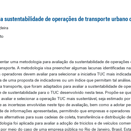
a sustentabilidade de operações de transporte urbano 
deira
to
sentar uma metodologia para avaliação da sustentabilidade de operações
nsporte. A metodologia visa preencher algumas lacunas identificadas na l
s operadores devem avaliar para selecionar a iniciativa TUC mais indicad
 de uma proposta de indicadores ou um índice que permitam tal análise. 
ra transporte, que foram adaptados para avaliar a sustentabilidade de op
 de sustentabilidade para o TUC desenvolvido nesta tese. Propõe-se que 
 avaliar e selecionar a operação TUC mais sustentável, seja estimado po
e as incertezas envolvidas neste tipo de avaliação, bem como a adotar pe
idade de informações apresentadas, permitindo que empresas e operadores
 alternativas para suas cadeias de coleta, transferência e distribuição de
logia foi aplicada para avaliar a adoção de triciclos e de veículos comerc
e, por meio do caso de uma empresa pública no Rio de Janeiro, Brasil. Est