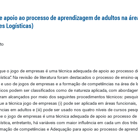
e apoio ao processo de aprendizagem de adultos na área
s Logísticas)
to
r que o jogo de empresas é uma técnica adequada de apoio ao processo 
ística”. Na revisão de literatura foram destacados o processo de ensino
e uso de jogos de empresas e a formação de competências na área de log
cos podem ser classificados como de natureza aplicada, com abordagens q
 foram alcançados por meio dos seguintes procedimentos técnicos: pesquis
e a técnica jogo de empresas (i) pode ser aplicada em áreas funcionais, ne
cias em adultos e (iii) pode ser usado nos quatro níveis de cursos pesq
ue o jogo de empresas é uma técnica adequada de apoio ao processo de
ística, entretanto, há variáveis com maior influência em cada um dos trê
ormação de competências e Adequação para apoio ao processo de aprend