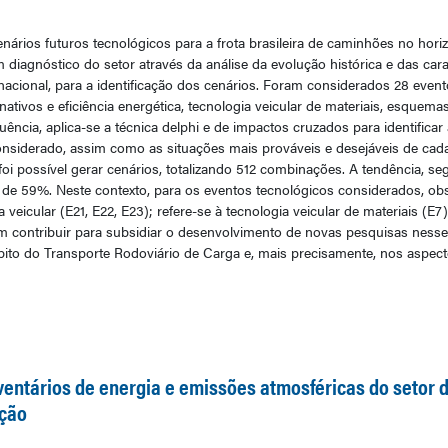
nários futuros tecnológicos para a frota brasileira de caminhões no horizo
agnóstico do setor através da análise da evolução histórica e das caract
nacional, para a identificação dos cenários. Foram considerados 28 event
ativos e eficiência energética, tecnologia veicular de materiais, esquema
quência, aplica-se a técnica delphi e de impactos cruzados para identificar
nsiderado, assim como as situações mais prováveis e desejáveis de cada 
i possível gerar cenários, totalizando 512 combinações. A tendência, s
 de 59%. Neste contexto, para os eventos tecnológicos considerados, ob
eicular (E21, E22, E23); refere-se à tecnologia veicular de materiais (E
m contribuir para subsidiar o desenvolvimento de novas pesquisas nesse
ito do Transporte Rodoviário de Carga e, mais precisamente, nos aspecto
entários de energia e emissões atmosféricas do setor d
ação