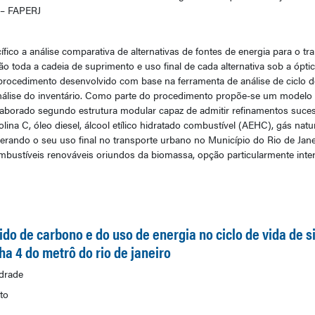
 – FAPERJ
fico a análise comparativa de alternativas de fontes de energia para o t
 toda a cadeia de suprimento e uso final de cada alternativa sob a óptic
te procedimento desenvolvido com base na ferramenta de análise de ciclo 
análise do inventário. Como parte do procedimento propõe-se um modelo d
elaborado segundo estrutura modular capaz de admitir refinamentos suces
lina C, óleo diesel, álcool etílico hidratado combustível (AEHC), gás na
siderando o seu uso final no transporte urbano no Município do Rio de Ja
mbustíveis renováveis oriundos da biomassa, opção particularmente interes
ido de carbono e do uso de energia no ciclo de vida de 
ha 4 do metrô do rio de janeiro
drade
to